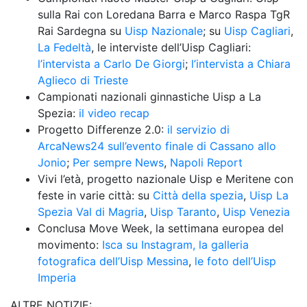
sulla Rai con Loredana Barra e Marco Raspa TgR 
Rai Sardegna su 
Uisp Nazionale
; su 
Uisp Cagliari
, 
La Fedeltà
, le interviste dell’Uisp Cagliari: 
l’intervista a Carlo De Giorgi
; 
l’intervista a Chiara 
Aglieco di Trieste
Campionati nazionali ginnastiche Uisp a La 
Spezia: 
il video recap
Progetto Differenze 2.0: 
il servizio di 
ArcaNews24 sull’evento finale di Cassano allo 
Jonio
; 
Per sempre News
, 
Napoli Report
Vivi l’età, progetto nazionale Uisp e Meritene con 
feste in varie città: su 
Città della spezia
, 
Uisp La 
Spezia Val di Magria
, 
Uisp Taranto
, 
Uisp Venezia
Conclusa Move Week, la settimana europea del 
movimento: 
Isca su Instagram, 
la galleria 
fotografica dell’Uisp Messina
, 
le foto dell’Uisp 
Imperia 
ALTRE NOTIZIE: 