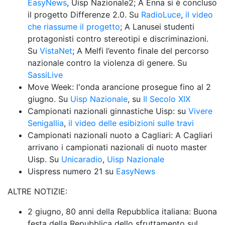
EasyNews
, Uisp Nazionale2; A Enna si è concluso 
il progetto Differenze 2.0. Su 
RadioLuce
, 
il video 
che riassume il progetto
; A Lanusei studenti 
protagonisti contro stereotipi e discriminazioni. 
Su 
VistaNet
; A Melfi l’evento finale del percorso 
nazionale contro la violenza di genere. Su 
SassiLive
Move Week: l'onda arancione prosegue fino al 2 
giugno. Su 
Uisp Nazionale
, su 
Il Secolo XIX
Campionati nazionali ginnastiche Uisp: su 
Vivere 
Senigallia
, 
il video delle esibizioni sulle travi
Campionati nazionali nuoto a Cagliari: A Cagliari 
arrivano i campionati nazionali di nuoto master 
Uisp. Su 
Unicaradio
, 
Uisp Nazionale
Uispress numero 21 su 
EasyNews
ALTRE NOTIZIE: 
2 giugno, 80 anni della Repubblica italiana: Buona 
festa della Repubblica dello sfruttamento sul 