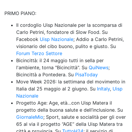
PRIMO PIANO:
Il cordoglio Uisp Nazionale per la scomparsa di 
Carlo Petrini, fondatore di Slow Food. Su 
Facebook 
Uisp Nazionale
; Addio a Carlo Petrini, 
visionario del cibo buono, pulito e giusto. Su 
Forum Terzo Settore
Bicincittà: il 24 maggio tutti in sella per 
l'ambiente, torna "Bicincittà". Su 
QuiNews
; 
Bicincittà a Pontedera. Su 
PisaToday
Move Week 2026: la settimana del movimento in 
Italia dal 25 maggio al 2 giugno. Su 
InItaly
, 
Uisp 
Nazionale
Progetto Age: Age, età…con Uisp Matera il 
progetto della buona salute e dell’inclusione. Su 
GiornaleMio
; Sport, salute e socialità per gli over 
65 al via il progetto “AGE” della Uisp Matera tra 
città e provincia. Su 
TuttoH24
; il servizio di 