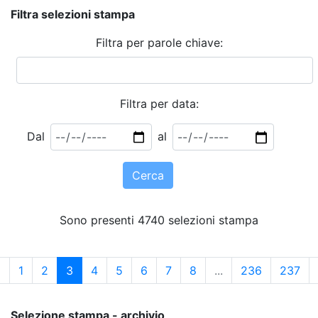
Filtra selezioni stampa
Filtra per parole chiave:
Filtra per data:
Dal
al
Cerca
Sono presenti 4740 selezioni stampa
«
1
2
3
4
5
6
7
8
...
236
237
Selezione stampa - archivio