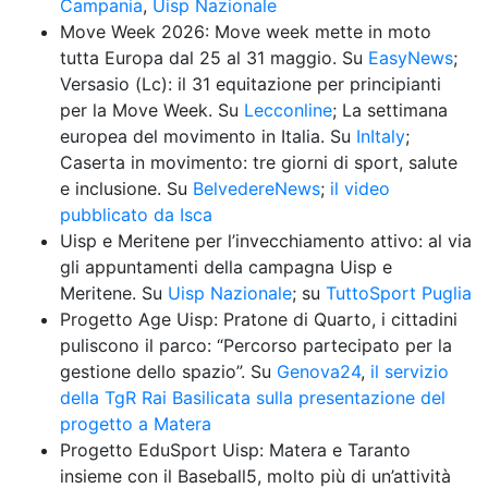
Campania
, 
Uisp Nazionale
Move Week 2026: Move week mette in moto 
tutta Europa dal 25 al 31 maggio. Su 
EasyNews
; 
Versasio (Lc): il 31 equitazione per principianti 
per la Move Week. Su 
Lecconline
; La settimana 
europea del movimento in Italia. Su 
InItaly
; 
Caserta in movimento: tre giorni di sport, salute 
e inclusione. Su 
BelvedereNews
; 
il video 
pubblicato da Isca
Uisp e Meritene per l’invecchiamento attivo: al via 
gli appuntamenti della campagna Uisp e 
Meritene. Su 
Uisp Nazionale
; su 
TuttoSport Puglia
Progetto Age Uisp: Pratone di Quarto, i cittadini 
puliscono il parco: “Percorso partecipato per la 
gestione dello spazio”. Su 
Genova24
, 
il servizio 
della TgR Rai Basilicata sulla presentazione del 
progetto a Matera
Progetto EduSport Uisp: Matera e Taranto 
insieme con il Baseball5, molto più di un’attività 