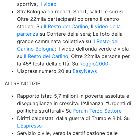
sportiva, 
il video
StraBologna da record: Sport, salute e sorrisi. 
Oltre 22mila partecipanti colorano il centro 
storico. Su 
Il Resto del Carlino
; I
l video della 
partenza
 su Corriere della sera; Le foto della 
grande camminata collettiva su 
Il Resto del 
Carlino Bologna
; Il video dell’onda verde e viola 
su 
Il Resto del Carlino
; Oltre 22mila persone per 
la 45ª festa della città. Su 
Reggio2000
Uispress numero 20 su 
EasyNews
ALTRE NOTIZIE: 
Rapporto Istat: 5,7 milioni in povertà assoluta e 
diseguaglianze in crescita. L’Alleanza: “Urgenti di 
politiche strutturali» Su 
Forum Terzo Settore
Diritti calpestati dalla guerra di Trump e Bibi. Su 
L’Espresso
Servizio civile, verso la certificazione delle 