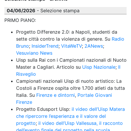
04/06/2026
- Selezione stampa
PRIMO PIANO:
Progetto Differenze 2.0: a Napoli, studenti da 
sette città contro la violenza di genere. Su 
Radio 
Bruno
; 
InsiderTrend
; 
VitaWeTV
; 
2ANews
; 
Vesuviano News
Uisp sulla Rai con i Campionati nazionali di Nuoto 
Master a Cagliari. Articolo su 
Uisp Nazionale
; 
Il 
Risveglio
Campionati nazionali Uisp di nuoto artistico: La 
Costoli a Firenze ospita oltre 1.700 atleti da tutta 
Italia. Su 
Firenze e dintorni
, 
Portale Giovani 
Firenze
Progetto Edusport Uisp: 
il video dell’Uisp Matera 
che ripercorre l’esperienza e il valore del 
progetto
; 
il video dell’Uisp Vallesusa, il racconto 
dell’evento finale del progetto nella scuola 