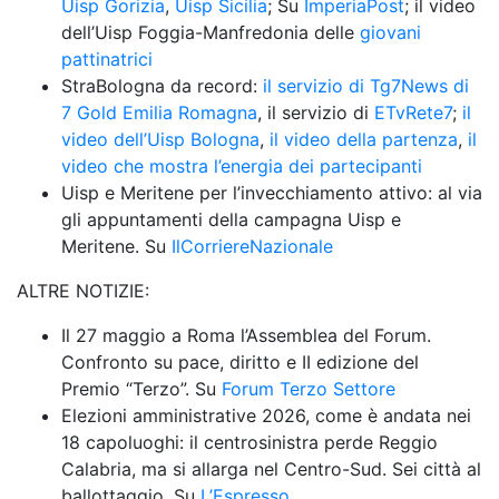
Uisp Gorizia
, 
Uisp Sicilia
; Su 
ImperiaPost
; il video 
dell’Uisp Foggia-Manfredonia delle 
giovani 
pattinatrici
StraBologna da record: 
il servizio di Tg7News di 
7 Gold Emilia Romagna
, il servizio di 
ETvRete7
; 
il 
video dell’Uisp Bologna
, 
il video della partenza
, 
il 
video che mostra l’energia dei partecipanti
Uisp e Meritene per l’invecchiamento attivo: al via 
gli appuntamenti della campagna Uisp e 
Meritene. Su 
IlCorriereNazionale
ALTRE NOTIZIE: 
Il 27 maggio a Roma l’Assemblea del Forum. 
Confronto su pace, diritto e II edizione del 
Premio “Terzo”. Su 
Forum Terzo Settore
Elezioni amministrative 2026, come è andata nei 
18 capoluoghi: il centrosinistra perde Reggio 
Calabria, ma si allarga nel Centro-Sud. Sei città al 
ballottaggio. Su 
L’Espresso